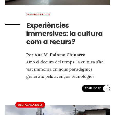
5 DE MAIG DE 2022
Experiències
immersives: la cultura
com a recurs?
Per Ana M. Palomo Chinarro
Amb el decurs del temps, la cultura s’ha
vist immersa en nous paradigmes
generats pels avenços tecnològics.
→
READ MORE
DESTACADA
,
IDEES