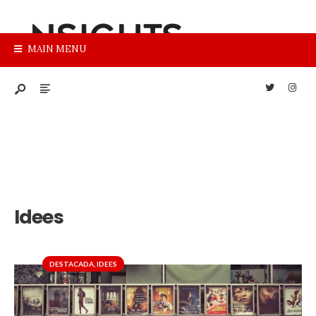
MAIN MENU
Idees
DESTACADA
,
IDEES