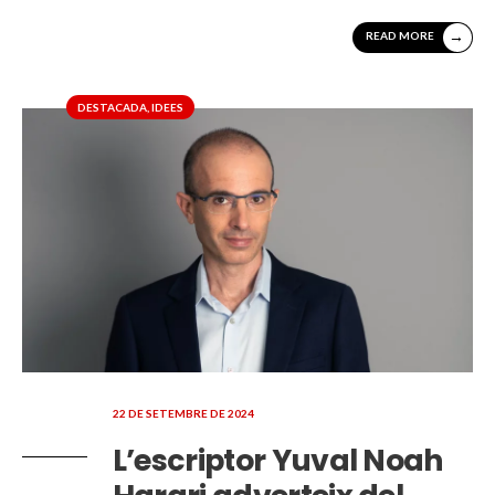
→
READ MORE
DESTACADA
,
IDEES
22 DE SETEMBRE DE 2024
L’escriptor Yuval Noah