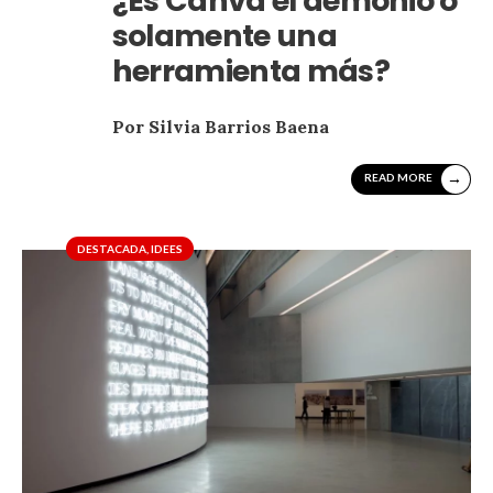
¿Es Canva el demonio o
solamente una
herramienta más?
Por Silvia Barrios Baena
→
READ MORE
DESTACADA
,
IDEES