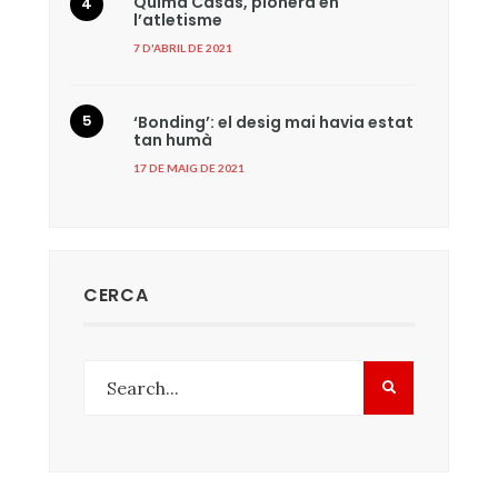
Quima Casas, pionera en
l’atletisme
7 D'ABRIL DE 2021
‘Bonding’: el desig mai havia estat
tan humà
17 DE MAIG DE 2021
CERCA