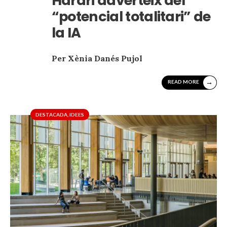
Harari adverteix del
“potencial totalitari” de
la IA
Per Xènia Danés Pujol
→
READ MORE
DESTACADA
,
IDEES