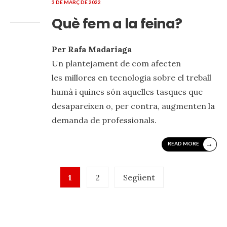
3 DE MARÇ DE 2022
Què fem a la feina?
Per Rafa Madariaga
Un plantejament de com afecten
les millores en tecnologia sobre el treball
humà i quines són aquelles tasques que
desapareixen o, per contra, augmenten la
demanda de professionals.
→
READ MORE
Paginació
1
2
Següent
de
les