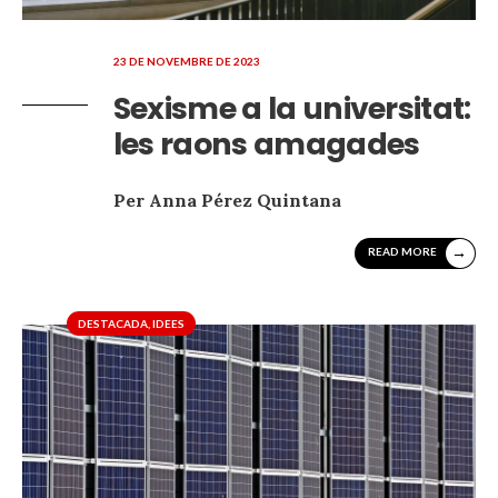
23 DE NOVEMBRE DE 2023
Sexisme a la universitat:
les raons amagades
Per Anna Pérez Quintana
→
READ MORE
DESTACADA
,
IDEES