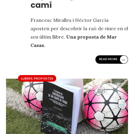
camí
Francesc Miralles i Héctor García
aposten per descobrir la raó de viure en el
seu últim llibre.
Una proposta de Mar
Casas.
→
READ MORE
LLIBRES
,
PROPOSTES