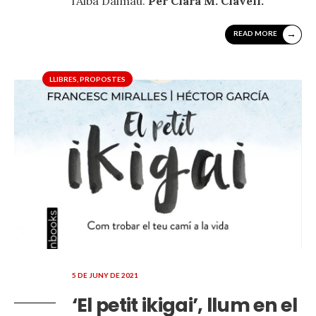
l’Alba Dalmau.
Per Clara M. Clavell.
→
READ MORE
LLIBRES
,
PROPOSTES
5 DE JUNY DE 2021
‘El petit ikigai’, llum en el