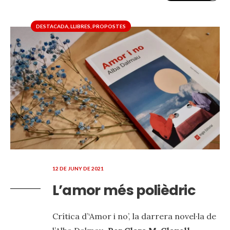
DESTACADA
,
LLIBRES
,
PROPOSTES
12 DE JUNY DE 2021
L’amor més polièdric
Crítica d’‘Amor i no’, la darrera novel·la de