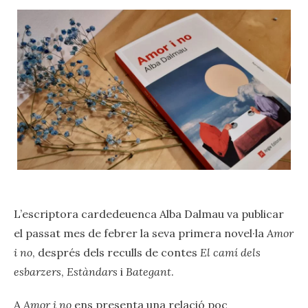
L’escriptora cardedeuenca Alba Dalmau va publicar
el passat mes de febrer la seva primera novel·la
Amor
i no
, després dels reculls de contes
El camí dels
esbarzers
,
Estàndars
i
Bategant
.
A
Amor i no
ens presenta una relació poc