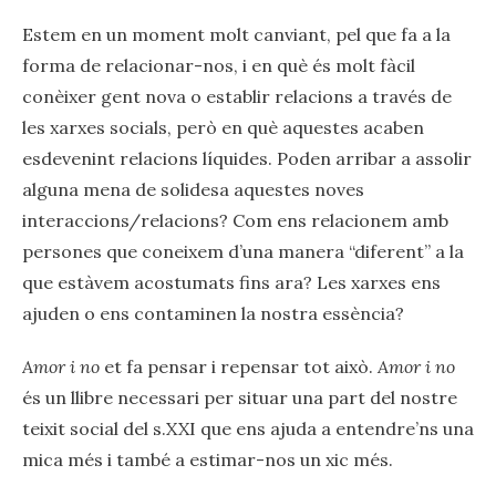
Estem en un moment molt canviant, pel que fa a la
forma de relacionar-nos, i en què és molt fàcil
conèixer gent nova o establir relacions a través de
les xarxes socials, però en què aquestes acaben
esdevenint relacions líquides. Poden arribar a assolir
alguna mena de solidesa aquestes noves
interaccions/relacions? Com ens relacionem amb
persones que coneixem d’una manera “diferent” a la
que estàvem acostumats fins ara? Les xarxes ens
ajuden o ens contaminen la nostra essència?
Amor i no
et fa pensar i repensar tot això.
Amor i no
és un llibre necessari per situar una part del nostre
teixit social del s.XXI que ens ajuda a entendre’ns una
mica més i també a estimar-nos un xic més.