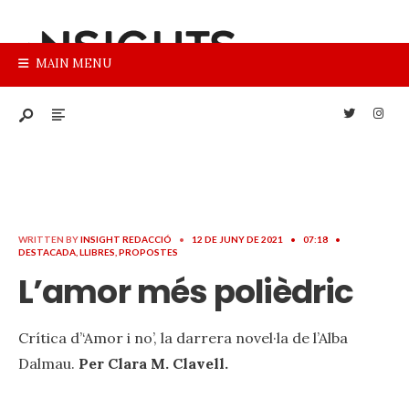
MAIN MENU
WRITTEN BY
INSIGHT REDACCIÓ
•
12 DE JUNY DE 2021
•
07:18
•
DESTACADA
,
LLIBRES
,
PROPOSTES
L’amor més polièdric
Crítica d’‘Amor i no’, la darrera novel·la de l’Alba
Dalmau.
Per Clara M. Clavell.