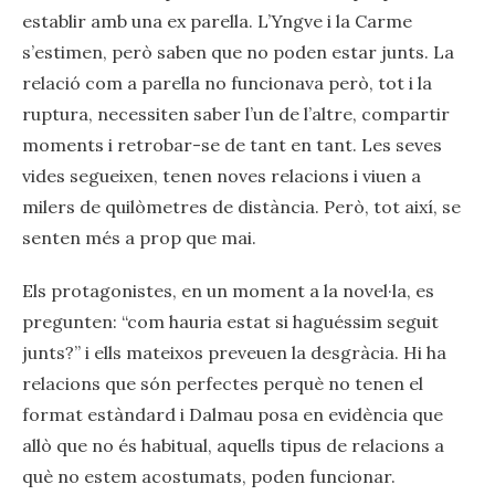
establir amb una ex parella. L’Yngve i la Carme
s’estimen, però saben que no poden estar junts. La
relació com a parella no funcionava però, tot i la
ruptura, necessiten saber l’un de l’altre, compartir
moments i retrobar-se de tant en tant. Les seves
vides segueixen, tenen noves relacions i viuen a
milers de quilòmetres de distància. Però, tot així, se
senten més a prop que mai.
Els protagonistes, en un moment a la novel·la, es
pregunten: “com hauria estat si haguéssim seguit
junts?” i ells mateixos preveuen la desgràcia. Hi ha
relacions que són perfectes perquè no tenen el
format estàndard i Dalmau posa en evidència que
allò que no és habitual, aquells tipus de relacions a
què no estem acostumats, poden funcionar.