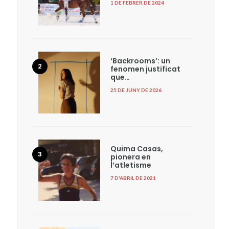
1 DE FEBRER DE 2024
‘Backrooms’: un
fenomen justificat
que…
25 DE JUNY DE 2026
Quima Casas,
pionera en
l’atletisme
7 D'ABRIL DE 2021