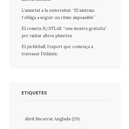
L’ansietat a la universitat: “El sistema
t’obliga a seguir un ritme impossible”
El cometa 3I/ATLAS, “una mostra gratuïta”
per visitar altres planetes
El pickleball, l’esport que comença a
travessar l’Atlàntic
ETIQUETES
Abril Sucarrat Anglada
(20)