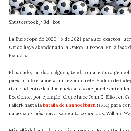
Shutterstock / 3d_kot
La Eurocopa de 2020 –o de 2021 para ser exactos– ser
Unido haya abandonado la Unión Europea. En la fase d
Escocia.
El partido, sin duda alguna, tendrá una lectura geopo
puesto sobre la mesa un segundo referéndum de indep
rivalidad entre las dos naciones no se puede entender si
Excelente, por ejemplo, el que hace John E. Elliot en
Ca
Falkirk hasta la
batalla de Bannockburn
(1314) para con
nacionales más universalmente conocidos: William Wal
Más allá del mito, hoy en día, cuando el Reino Unido s