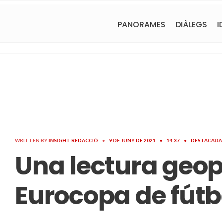
PANORAMES
DIÀLEGS
I
WRITTEN BY
INSIGHT REDACCIÓ
•
9 DE JUNY DE 2021
•
14:37
•
DESTACADA
Una lectura geopo
Eurocopa de fútb