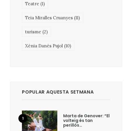
Teatre
(1)
Teia Miralles Cruanyes
(11)
turisme
(2)
Xènia Danés Pujol
(10)
POPULAR AQUESTA SETMANA
Marta de Genover: “El
volteig és tan
perillós…