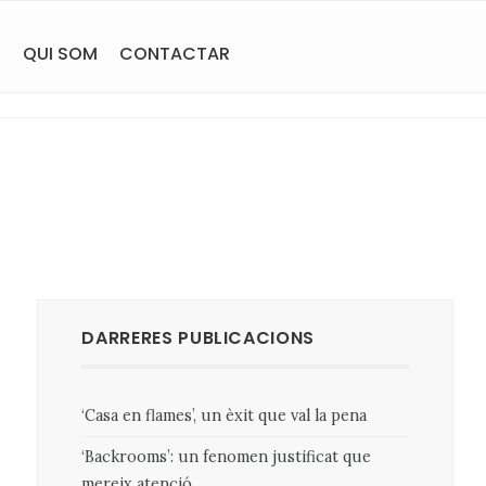
S
QUI SOM
CONTACTAR
DARRERES PUBLICACIONS
‘Casa en flames’, un èxit que val la pena
‘Backrooms’: un fenomen justificat que
mereix atenció