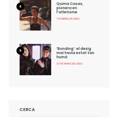
Quima Casas,
pionera en
l’atletisme
7 D'ABRIL DE 2021
‘Bonding’: el desig
mai havia estat tan
humà
17 DE MAIG DE 2021
CERCA