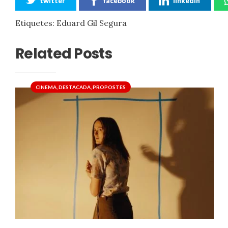
twitter
facebook
linkedin
Etiquetes:
Eduard Gil Segura
Related Posts
CINEMA
,
DESTACADA
,
PROPOSTES