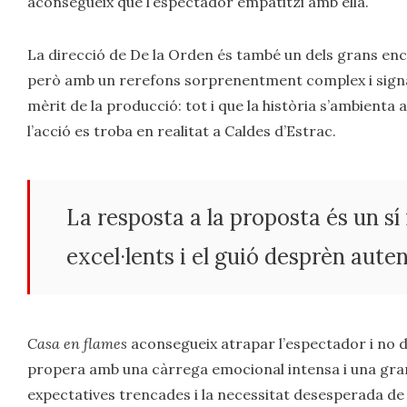
aconsegueix que l’espectador empatitzi amb ella.
La direcció de De la Orden és també un dels grans ence
però amb un rerefons sorprenentment complex i signa 
mèrit de la producció: tot i que la història s’ambienta
l’acció es troba en realitat a Caldes d’Estrac.
La resposta a la proposta és un sí
excel·lents i el guió desprèn auten
Casa en flames
aconsegueix atrapar l’espectador i no de
propera amb una càrrega emocional intensa i una gran 
expectatives trencades i la necessitat desesperada de 