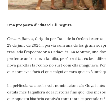
Una proposta d’Eduard Gil Segura.
Casa en flames
, dirigida per Dani de la Orden i escrita 
28 de juny de 2024, i perviu com una de les grans sorpr
trasllada l’espectador a Cadaqués. La Montse, una don
perfecte amb la seva família, però realitat és ben diferen
nova parella i la reunió no surt com ella imaginava. Per
que somiava i farà el que calgui encara que això impliq
La pel·lícula va assolir vuit nominacions als Goya i més 
català més taquillera de la història fins que, dos meso
que aquesta història captivés tant tants espectadors?