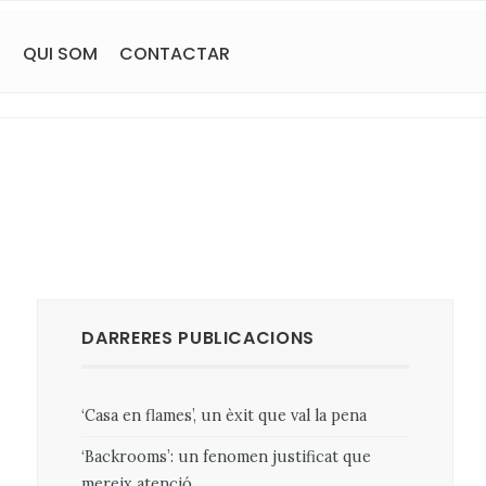
S
QUI SOM
CONTACTAR
DARRERES PUBLICACIONS
‘Casa en flames’, un èxit que val la pena
‘Backrooms’: un fenomen justificat que
mereix atenció