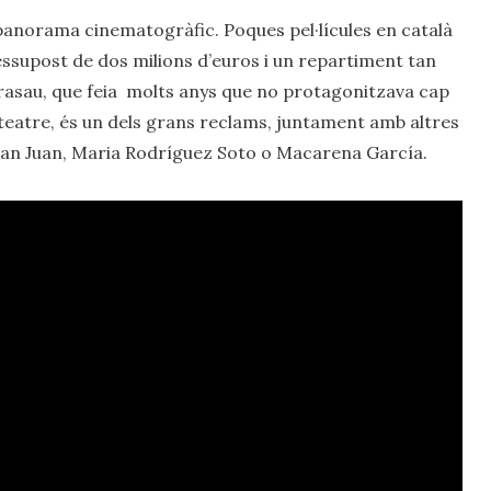
el panorama cinematogràfic. Poques pel·lícules en català
essupost de dos milions d’euros i un repartiment tan
arasau, que feia molts anys que no protagonitzava cap
 teatre, és un dels grans reclams, juntament amb altres
San Juan, Maria Rodríguez Soto o Macarena García.