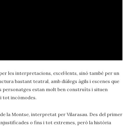
per les interpretacions, excel·lents, sinó també per un
ructura bastant teatral, amb diàlegs àgils i escenes que
s personatges estan molt ben construïts i situen
s i tot incòmodes.
 de la Montse, interpretat per Vilarasau. Des del primer
ustificades o fins i tot extremes, però la història