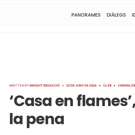
PANORAMES
DIÀLEGS
I
WRITTEN BY
INSIGHT REDACCIÓ
•
25 DE JUNY DE 2026
•
11:58
•
CINEMA
,
D
‘Casa en flames’,
la pena