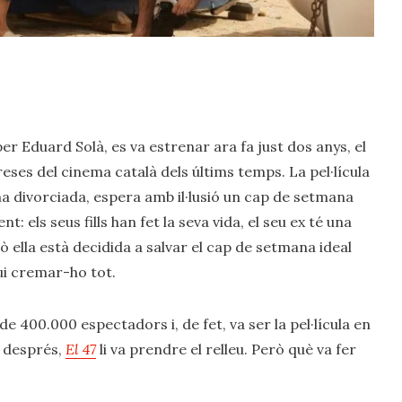
per Eduard Solà, es va estrenar ara fa just dos anys, el
eses del cinema català dels últims temps. La pel·lícula
a divorciada, espera amb il·lusió un cap de setmana
t: els seus fills han fet la seva vida, el seu ex té una
ò ella està decidida a salvar el cap de setmana ideal
ui cremar-ho tot.
de 400.000 espectadors i, de fet, va ser la pel·lícula en
s després,
El 47
li va prendre el relleu. Però què va fer