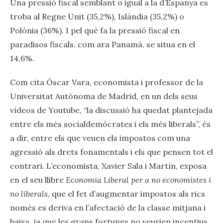
Una pressió fiscal semblant o igual a la d’Espanya es
troba al Regne Unit (35,2%), Islàndia (35,2%) o
Polònia (36%). I pel què fa la pressió fiscal en
paradisos fiscals, com ara Panamà, se situa en el
14,6%.
Com cita Óscar Vara, economista i professor de la
Universitat Autònoma de Madrid, en un dels seus
vídeos de Youtube, “la discussió ha quedat plantejada
entre els més socialdemòcrates i els més liberals”, és
a dir, entre els que veuen els impostos com una
agressió als drets fonamentals i els que pensen tot el
contrari. L’economista, Xavier Sala i Martín, exposa
en el seu llibre
Economia Liberal per a no economistes i
no liberals
, que el fet d’augmentar impostos als rics
només es deriva en l’afectació de la classe mitjana i
baixa, ja que les grans fortunes no veurien incentius