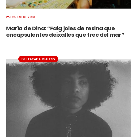
25 D'ABRIL DE 2023
María de Dina: “Faig joies de resina que
encapsulen les deixalles que trec del mar”
DESTACADA
,
DIÀLEGS