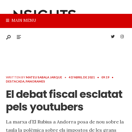
MAIN MENU
WRITTEN BY
MATEU SABALA JARQUE
•
4 D'ABRIL DE 2021
•
09:19
•
DESTACADA
,
PANORAMES
El debat fiscal esclatat
pels youtubers
La marxa d’El Rubius a Andorra posa de nou sobre la
taula la polèmica sobre els impostos de les grans