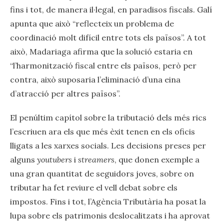
fins i tot, de manera il·legal, en paradisos fiscals. Galí
apunta que això “reflecteix un problema de
coordinació molt difícil entre tots els països”. A tot
això, Madariaga afirma que la solució estaria en
“l’harmonització fiscal entre els països, però per
contra, això suposaria l’eliminació d’una eina
d’atracció per altres països”.
El penúltim capítol sobre la tributació dels més rics
l’escriuen ara els que més èxit tenen en els oficis
lligats a les xarxes socials. Les decisions preses per
alguns
youtubers
i
streamers
, que donen exemple a
una gran quantitat de seguidors joves, sobre on
tributar ha fet reviure el vell debat sobre els
impostos. Fins i tot, l’Agència Tributària ha posat la
lupa sobre els patrimonis deslocalitzats i ha aprovat