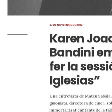
17 DE NOVEMBRE DE 2022
Karen Joaq
Bandini em
fer la sess
Iglesias”
Una entrevista de Mateu Sabala J
guionista, directora de cine i, s
immortalitzat cantants de la tal