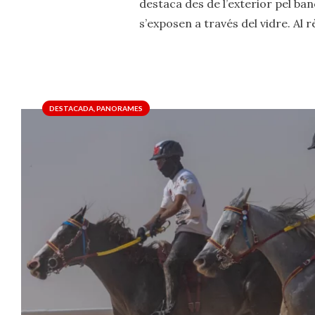
destaca des de l’exterior pel banc
s’exposen a través del vidre. Al r
DESTACADA
,
PANORAMES