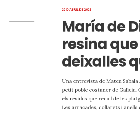
25 D'ABRIL DE 2023
María de Di
resina que
deixalles q
Una entrevista de Mateu Sabala J
petit poble costaner de Galíci
els residus que recull de les pla
Les arracades, collarets i anell