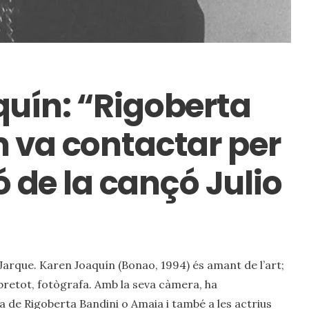
uín: “Rigoberta
 va contactar per
ió de la cançó Julio
arque. Karen Joaquín (Bonao, 1994) és amant de l’art;
obretot, fotògrafa. Amb la seva càmera, ha
la de Rigoberta Bandini o Amaia i també a les actrius