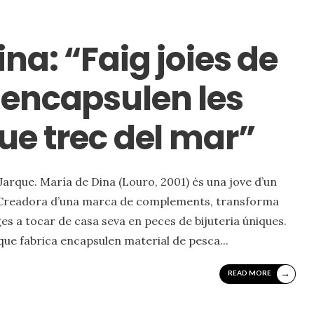
na: “Faig joies de
 encapsulen les
ue trec del mar”
arque. María de Dina (Louro, 2001) és una jove d’un
a. Creadora d’una marca de complements, transforma
tges a tocar de casa seva en peces de bijuteria úniques.
s que fabrica encapsulen material de pesca
...
→
READ MORE