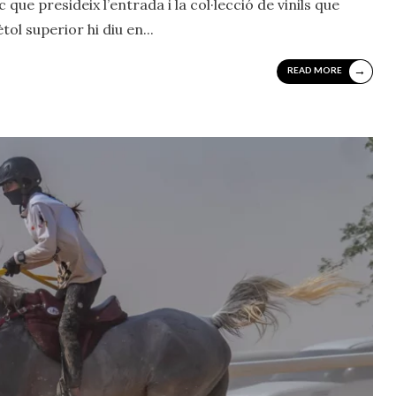
 que presideix l’entrada i la col·lecció de vinils que
ètol superior hi diu en
...
→
READ MORE