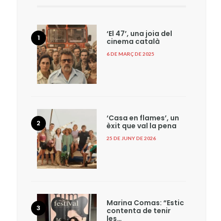
‘El 47’, una joia del
cinema català
6 DE MARÇ DE 2025
‘Casa en flames’, un
èxit que val la pena
25 DE JUNY DE 2026
Marina Comas: “Estic
contenta de tenir
les…