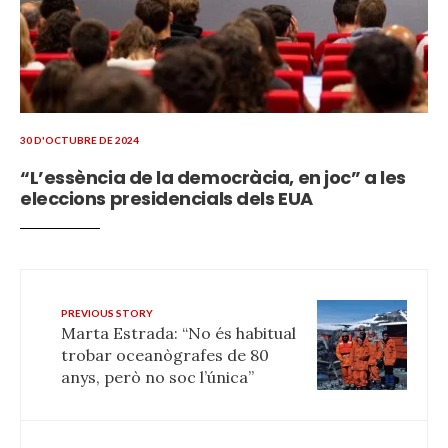
30 D'OCTUBRE DE 2024
“L’essència de la democràcia, en joc” a les
eleccions presidencials dels EUA
PREVIOUS STORY
Marta Estrada: “No és habitual
trobar oceanògrafes de 80
anys, però no soc l’única”