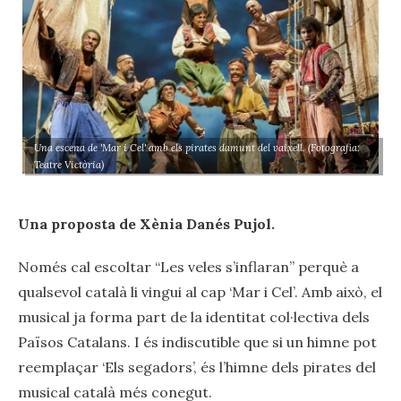
Una escena de 'Mar i Cel' amb els pirates damunt del vaixell. (Fotografia:
Teatre Victòria)
Una proposta de Xènia Danés Pujol.
Només cal escoltar “Les veles s’inflaran” perquè a
qualsevol català li vingui al cap ‘Mar i Cel’. Amb això, el
musical ja forma part de la identitat col·lectiva dels
Països Catalans. I és indiscutible que si un himne pot
reemplaçar ‘Els segadors’, és l’himne dels pirates del
musical català més conegut.