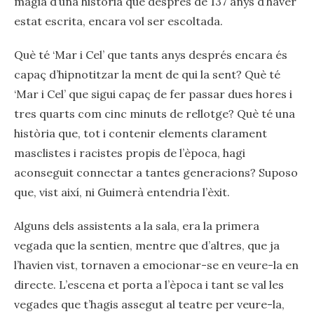
màgia d’una història que després de 137 anys d’haver
estat escrita, encara vol ser escoltada.
Què té ‘Mar i Cel’ que tants anys després encara és
capaç d’hipnotitzar la ment de qui la sent? Què té
‘Mar i Cel’ que sigui capaç de fer passar dues hores i
tres quarts com cinc minuts de rellotge? Què té una
història que, tot i contenir elements clarament
masclistes i racistes propis de l’època, hagi
aconseguit connectar a tantes generacions? Suposo
que, vist així, ni Guimerà entendria l’èxit.
Alguns dels assistents a la sala, era la primera
vegada que la sentien, mentre que d’altres, que ja
l’havien vist, tornaven a emocionar-se en veure-la en
directe. L’escena et porta a l’època i tant se val les
vegades que t’hagis assegut al teatre per veure-la,