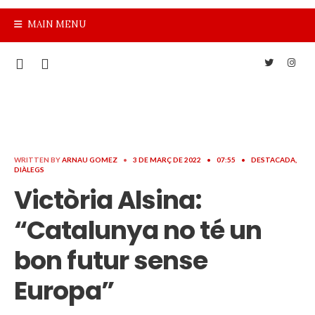
MAIN MENU
WRITTEN BY
ARNAU GOMEZ
•
3 DE MARÇ DE 2022
•
07:55
•
DESTACADA
,
DIÀLEGS
Victòria Alsina:
“Catalunya no té un
bon futur sense
Europa”