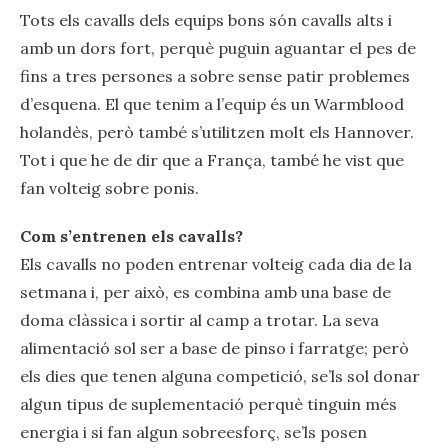
Tots els cavalls dels equips bons són cavalls alts i
amb un dors fort, perquè puguin aguantar el pes de
fins a tres persones a sobre sense patir problemes
d’esquena. El que tenim a l’equip és un Warmblood
holandès, però també s’utilitzen molt els Hannover.
Tot i que he de dir que a França, també he vist que
fan volteig sobre ponis.
Com s’entrenen els cavalls?
Els cavalls no poden entrenar volteig cada dia de la
setmana i, per això, es combina amb una base de
doma clàssica i sortir al camp a trotar. La seva
alimentació sol ser a base de pinso i farratge; però
els dies que tenen alguna competició, se’ls sol donar
algun tipus de suplementació perquè tinguin més
energia i si fan algun sobreesforç, se’ls posen