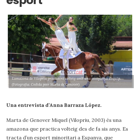
esport”
L'amazona de Vilopriu practiacnt volteig amb una companya d'equip.
(Fotografia: Cedida peer Marta de Genover)
Una entrevista d’Anna Barraza
López.
Marta de Genover Miquel (Vilopriu, 2003) és una
amazona que practica volteig des de fa sis anys. Es
tracta d’un esport minoritari a Espanya, que