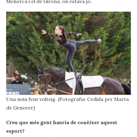
Menorca i el de Girona, on estava jo.
Una noia fent volteig. (Fotografia: Cedida per Marta
de Genover)
Creu que més gent hauria de conèixer aquest
esport?