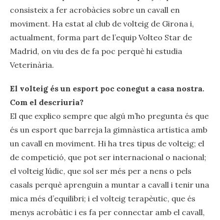
consisteix a fer acrobàcies sobre un cavall en
moviment. Ha estat al club de volteig de Girona i,
actualment, forma part de l’equip Volteo Star de
Madrid, on viu des de fa poc perquè hi estudia
Veterinària.
El volteig és un esport poc conegut a casa nostra.
Com el descriuria?
El que explico sempre que algú m’ho pregunta és que
és un esport que barreja la gimnàstica artística amb
un cavall en moviment. Hi ha tres tipus de volteig; el
de competició, que pot ser internacional o nacional;
el volteig lúdic, que sol ser més per a nens o pels
casals perquè aprenguin a muntar a cavall i tenir una
mica més d’equilibri; i el volteig terapèutic, que és
menys acrobàtic i es fa per connectar amb el cavall,