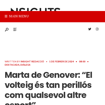
MAIN MENU
WRITTEN BY
INSIGHT REDACCIÓ
•
1 DE FEBRER DE 2024
•
08:00
•
DESTACADA
,
DIÀLEGS
Marta de Genover: “El
volteig és tan perillós
com qualsevol altre