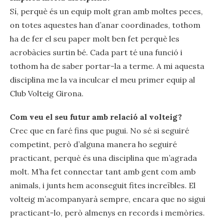
Sí, perquè és un equip molt gran amb moltes peces,
on totes aquestes han d’anar coordinades, tothom
ha de fer el seu paper molt ben fet perquè les
acrobàcies surtin bé. Cada part té una funció i
tothom ha de saber portar-la a terme. A mi aquesta
disciplina me la va inculcar el meu primer equip al
Club Volteig Girona.
Com veu el seu futur amb relació al volteig?
Crec que en faré fins que pugui. No sé si seguiré
competint, però d’alguna manera ho seguiré
practicant, perquè és una disciplina que m’agrada
molt. M’ha fet connectar tant amb gent com amb
animals, i junts hem aconseguit fites increïbles. El
volteig m’acompanyarà sempre, encara que no sigui
practicant-lo, però almenys en records i memòries.