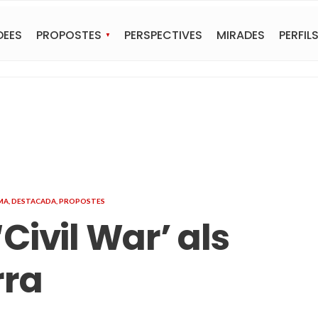
DEES
PROPOSTES
PERSPECTIVES
MIRADES
PERFIL
MA
,
DESTACADA
,
PROPOSTES
Civil War’ als
rra