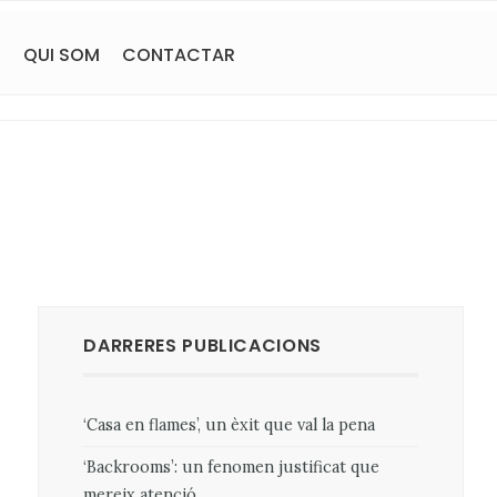
S
QUI SOM
CONTACTAR
DARRERES PUBLICACIONS
‘Casa en flames’, un èxit que val la pena
‘Backrooms’: un fenomen justificat que
mereix atenció