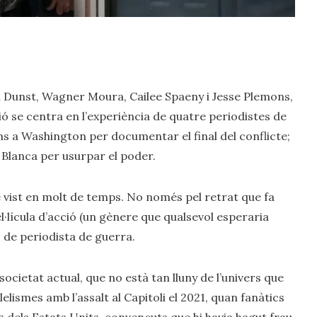
n Dunst, Wagner Moura, Cailee Spaeny i Jesse Plemons,
cció se centra en l’experiència de quatre periodistes de
s a Washington per documentar el final del conflicte;
 Blanca per usurpar el poder.
he vist en molt de temps. No només pel retrat que fa
l·lícula d’acció (un gènere que qualsevol esperaria
ó de periodista de guerra.
ocietat actual, que no està tan lluny de l’univers que
·lelismes amb l’assalt al Capitoli el 2021, quan fanàtics
s dels Estats Units, convençuts que hi havia hagut frau