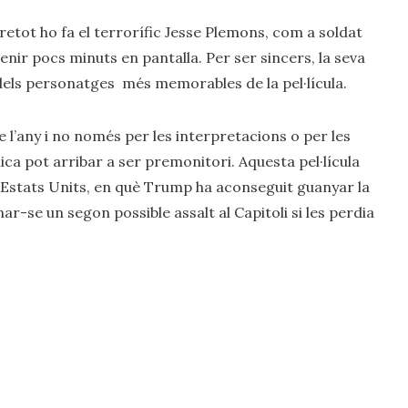
etot ho fa el terrorífic Jesse Plemons, com a soldat
enir pocs minuts en pantalla. Per ser sincers, la seva
 dels personatges més memorables de la pel·lícula.
 de l’any i no només per les interpretacions o per les
ica pot arribar a ser premonitori. Aquesta pel·lícula
s Estats Units, en què Trump ha aconseguit guanyar la
ar-se un segon possible assalt al Capitoli si les perdia