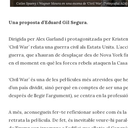
Cailee Spaeny i Wagner Moura en una escena de 'Civil War'. (Fotografia: A24)
Una proposta d’Eduard Gil Segura.
Dirigida per Alex Garland i protagonitzada per Kriste
‘Civil War’ relata una guerra civil als Estats Units. L’a
guerra, que s’hauran de desplaçar des de Nova York fin
en el moment en què les forces rebels ataquen la Casa
‘Civil War’ és una de les pel·lícules més atrevides que 
d’un país dividit, sinó perquè en comptes de ser una pe
després de llegir l’argument), se centra en la professi
A més, aconsegueix fer-te reflexionar sobre com és la s
retrata la pel·lícula. De fet, és inevitable veure-hi paral
de Trump van irrompre a l’edifici que allotja el Congré