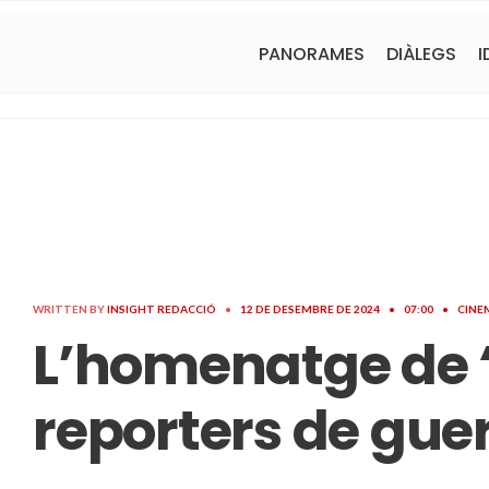
PANORAMES
DIÀLEGS
I
WRITTEN BY
INSIGHT REDACCIÓ
•
12 DE DESEMBRE DE 2024
•
07:00
•
CINE
L’homenatge de ‘
reporters de gue