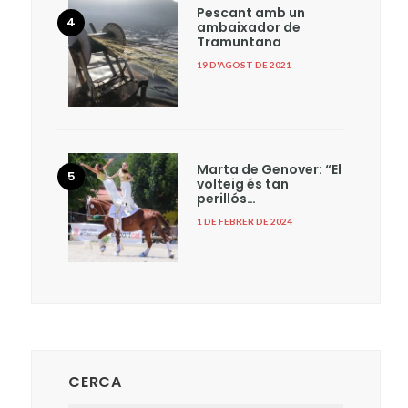
Pescant amb un
ambaixador de
Tramuntana
19 D'AGOST DE 2021
Marta de Genover: “El
volteig és tan
perillós…
1 DE FEBRER DE 2024
CERCA