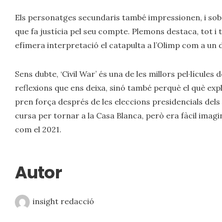
Els personatges secundaris també impressionen, i sobr
que fa justícia pel seu compte. Plemons destaca, tot i t
efímera interpretació el catapulta a l’Olimp com a un
Sens dubte, ‘Civil War’ és una de les millors pel·lícules
reflexions que ens deixa, sinó també perquè el què expl
pren força després de les eleccions presidencials del
cursa per tornar a la Casa Blanca, però era fàcil imagin
com el 2021.
Autor
insight redacció