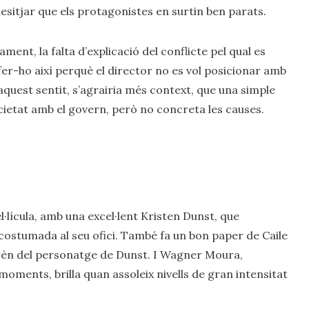
 desitjar que els protagonistes en surtin ben parats.
rament, la falta d’explicació del conflicte pel qual es
 fer-ho així perquè el director no es vol posicionar amb
aquest sentit, s’agrairia més context, que una simple
cietat amb el govern, però no concreta les causes.
l·lícula, amb una excel·lent Kristen Dunst, que
costumada al seu ofici. També fa un bon paper de Caile
prèn del personatge de Dunst. I Wagner Moura,
oments, brilla quan assoleix nivells de gran intensitat