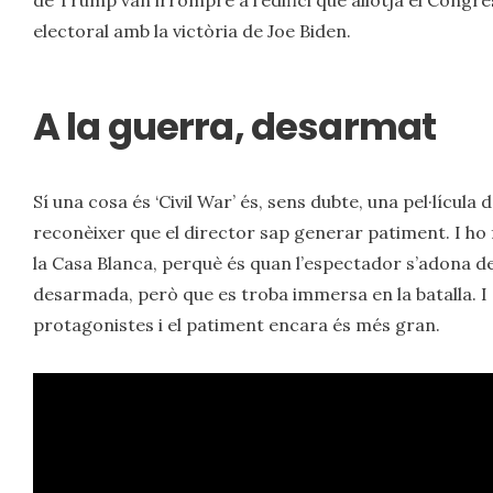
electoral amb la victòria de Joe Biden.
A la guerra, desarmat
Sí una cosa és ‘Civil War’ és, sens dubte, una pel·lícula d
reconèixer que el director sap generar patiment. I ho fa
la Casa Blanca, perquè és quan l’espectador s’adona de
desarmada, però que es troba immersa en la batalla. I é
protagonistes i el patiment encara és més gran.