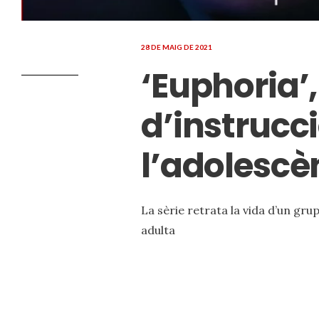
28 DE MAIG DE 2021
‘Euphoria’
d’instrucc
l’adolescè
La sèrie retrata la vida d’un gru
adulta