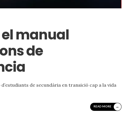
, el manual
ions de
ncia
p d’estudiants de secundària en transició cap a la vida
→
READ MORE