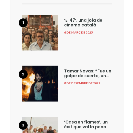
‘El 47’, una joia del
cinema català
6 DE MARÇ DE 2025
Tamar Novas: “Fue un
golpe de suerte, un…
8 DE DESEMBRE DE 2022
‘Casa en flames’, un
èxit que val la pena