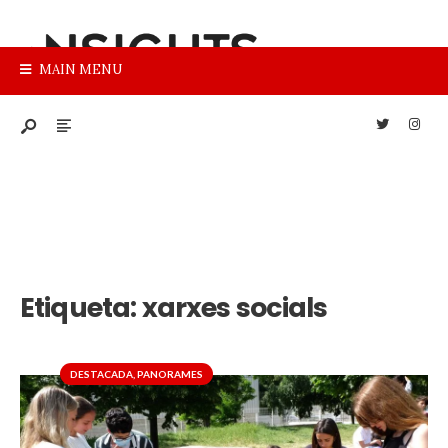
MAIN MENU
Etiqueta:
xarxes socials
DESTACADA
,
PANORAMES