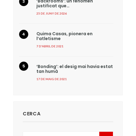
‘Backrooms’: un fenomen
justificat que…
25 DE JUNY DE 2026
Quima Casas, pionera en
l’atletisme
7 D'ABRIL DE 2021
‘Bonding’: el desig mai havia estat
tan humà
17 DE MAIG DE 2021
CERCA