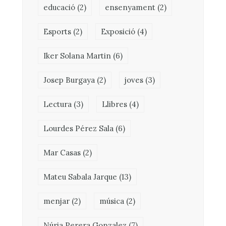
educació
(2)
ensenyament
(2)
Esports
(2)
Exposició
(4)
Iker Solana Martin
(6)
Josep Burgaya
(2)
joves
(3)
Lectura
(3)
Llibres
(4)
Lourdes Pérez Sala
(6)
Mar Casas
(2)
Mateu Sabala Jarque
(13)
menjar
(2)
música
(2)
Núria Perera Gonzalez
(7)