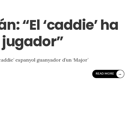
án: “El ‘caddie’ ha
l jugador”
 ‘caddie’ espanyol guanyador d’un ‘Major’
→
READ MORE