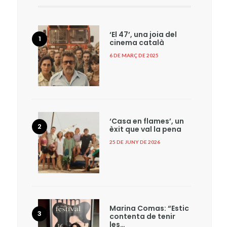
‘El 47’, una joia del
cinema català
6 DE MARÇ DE 2025
‘Casa en flames’, un
èxit que val la pena
25 DE JUNY DE 2026
Marina Comas: “Estic
contenta de tenir
les…